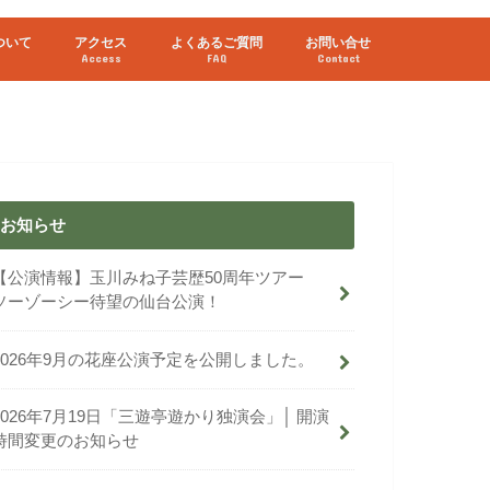
ついて
アクセス
よくあるご質問
お問い合せ
Access
FAQ
Contact
お知らせ
【公演情報】玉川みね子芸歴50周年ツアー
ソーゾーシー待望の仙台公演！
2026年9月の花座公演予定を公開しました。
2026年7月19日「三遊亭遊かり独演会」│ 開演
時間変更のお知らせ