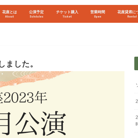
花座とは
公演予定
チケット購入
営業時間
花座貸席に
About
Schdules
Ticket
Open
Rental
2026年8月
2026年9月
ライブ配信予定
開しました。