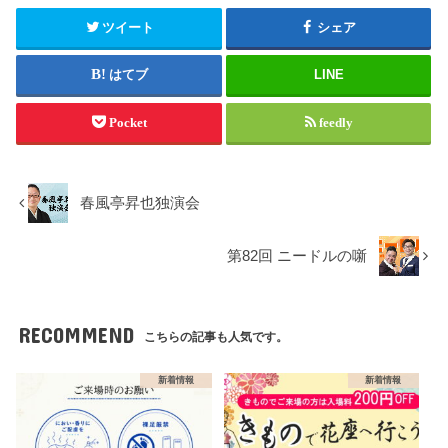
ツイート
シェア
はてブ
LINE
Pocket
feedly
春風亭昇也独演会
第82回 ニードルの噺
RECOMMEND
こちらの記事も人気です。
新着情報
新着情報