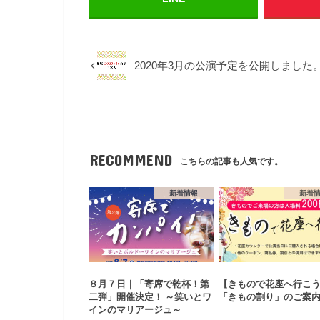
2020年3月の公演予定を公開しました
RECOMMEND
こちらの記事も人気です。
新着情報
新着
８月７日｜「寄席で乾杯！第
【きもので花座へ行こ
二弾」開催決定！ ～笑いとワ
「きもの割り」のご案
インのマリアージュ～