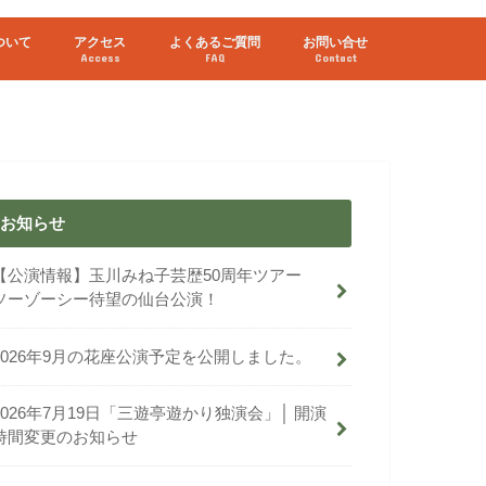
ついて
アクセス
よくあるご質問
お問い合せ
Access
FAQ
Contact
お知らせ
【公演情報】玉川みね子芸歴50周年ツアー
ソーゾーシー待望の仙台公演！
2026年9月の花座公演予定を公開しました。
2026年7月19日「三遊亭遊かり独演会」│ 開演
時間変更のお知らせ