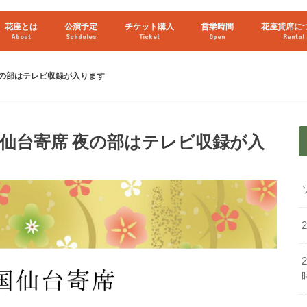
花座とは
公演予定
チケット購入
営業時間
花座貸席に
About
Schdules
Ticket
Open
Rental
2026年8月
2026年9月
ライブ配信予定
 夜の部はテレビ収録が入ります
国仙台寄席 夜の部はテレビ収録が入