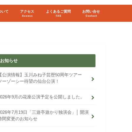
ついて
アクセス
よくあるご質問
お問い合せ
Access
FAQ
Contact
お知らせ
【公演情報】玉川みね子芸歴50周年ツアー
ソーゾーシー待望の仙台公演！
2026年9月の花座公演予定を公開しました。
2026年7月19日「三遊亭遊かり独演会」│ 開演
時間変更のお知らせ