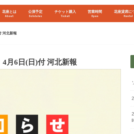
花座とは
公演予定
チケット購入
営業時間
花座貸席に
About
Schdules
Ticket
Open
Rental
2026年8月
2026年9月
ライブ配信予定
付 河北新報
月6日(日)付 河北新報