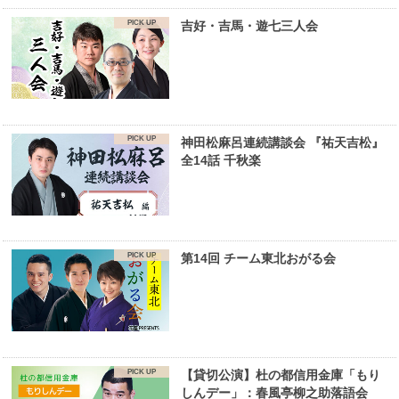
吉好・吉馬・遊七三人会
神田松麻呂連続講談会 『祐天吉松』
全14話 千秋楽
第14回 チーム東北おがる会
【貸切公演】杜の都信用金庫「もり
しんデー」：春風亭柳之助落語会