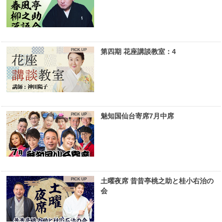
第四期 花座講談教室：4
魅知国仙台寄席7月中席
土曜夜席 昔昔亭桃之助と桂小右治の
会