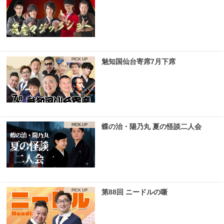
魅知国仙台寄席7月下席
蝶の治・陽乃丸 夏の怪談二人会
第88回 ニードルの噺