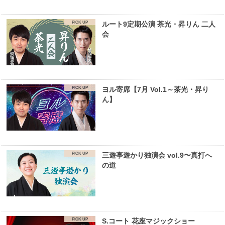
ルート9定期公演 茶光・昇りん 二人
会
ヨル寄席【7月 Vol.1～茶光・昇り
ん】
三遊亭遊かり独演会 vol.9〜真打へ
の道
S.コート 花座マジックショー