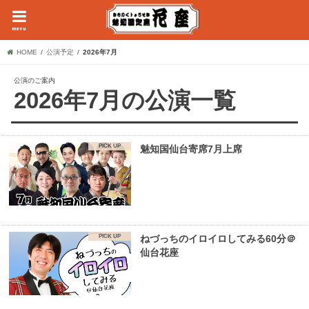
menu
HOME
公演予定
2026年7月
公演のご案内
2026年7月の公演一覧
魅知国仙台寄席7月上席
ねづっちのイロイロしてみる60分＠
仙台花座