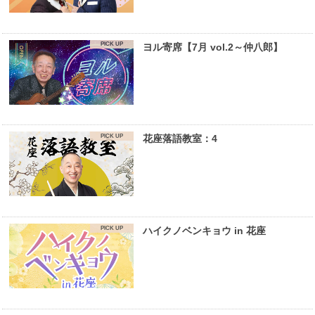
ヨル寄席【7月 vol.2～仲八郎】
花座落語教室：4
ハイクノベンキョウ in 花座