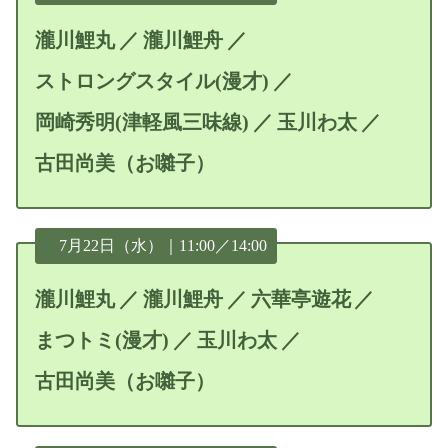
瀧川鯉丸
瀧川鯉舟
ストロングスタイル(漫才)
岡崎秀明(津軽風三味線)
玉川わ太
古田尚美（お囃子）
7月22日（水）｜11:00／14:00
瀧川鯉丸
瀧川鯉舟
六華亭遊花
まつトミ(漫才)
玉川わ太
古田尚美（お囃子）