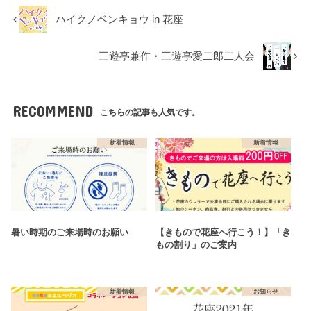
ハイクノベンキョウ in 花座
三遊亭兼作・三遊亭愛二郎二人会
RECOMMEND
こちらの記事も人気です。
新着情報
新着情報
暑い時期のご来場時のお願い
【きもので花座へ行こう！】「き
もの割り」のご案内
新着情報
お知らせ