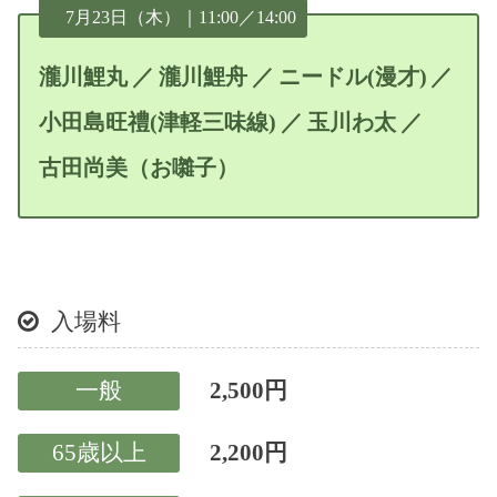
7月23日（木）｜11:00／14:00
瀧川鯉丸
瀧川鯉舟
ニードル(漫才)
小田島旺禮(津軽三味線)
玉川わ太
古田尚美（お囃子）
入場料
一般
2,500円
65歳以上
2,200円