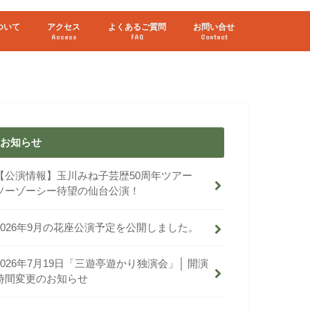
ついて
アクセス
よくあるご質問
お問い合せ
Access
FAQ
Contact
お知らせ
【公演情報】玉川みね子芸歴50周年ツアー
ソーゾーシー待望の仙台公演！
2026年9月の花座公演予定を公開しました。
2026年7月19日「三遊亭遊かり独演会」│ 開演
時間変更のお知らせ