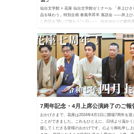
仙台文学館 × 花座 仙台文学館ゼミナール 「井上ひさ
品を味わう」特別企画 春風亭昇羊 落語会 ――井上ひ
し作品を“聴いて味わう”一日―― 仙台ゆかりの劇作
小説家の井上ひさしの作品世界を、落語とい…
新着情
7周年記念・4月上席公演終了のご報
おかげさまで、花座は2024年4月1日に開場7周年を迎
ことができました。これもひとえに、日頃より温かく
援してくださる皆様のおかげです。心より御礼申し上