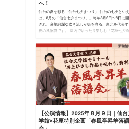
へ！
仙台の夏を彩る「仙台七夕まつり」 仙台の七夕とい
ば、8月の「仙台七夕まつり」。毎年8月6日〜8日に
され、豪華絢爛な吹き流しが街を彩る、東北を代表す
夏の風物詩です。 室内でゆったり楽しむ「花座七夕
席」 仙台七夕ま…
新着情
【公演情報】2025年８月９日｜仙台
学館×花座特別企画「春風亭昇羊落
会」