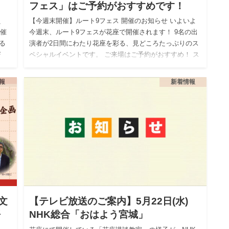
フェス」はご予約がおすすめです！
え
【今週末開催】ルート9フェス 開催のお知らせ いよいよ
開催
今週末、ルート9フェスが花座で開催されます！ 9名の出
る
演者が2日間にわたり花座を彩る、見どころたっぷりのス
寄
ペシャルイベントです。 ご来場はご予約がおすすめ！ ス
ムーズ…
報
新着情報
文
【テレビ放送のご案内】5月22日(水)
語
NHK総合「おはよう宮城」