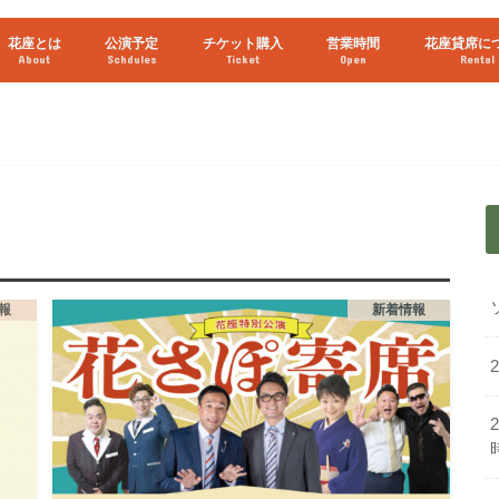
花座とは
公演予定
チケット購入
営業時間
花座貸席に
About
Schdules
Ticket
Open
Rental
2026年8月
2026年9月
ライブ配信予定
報
新着情報