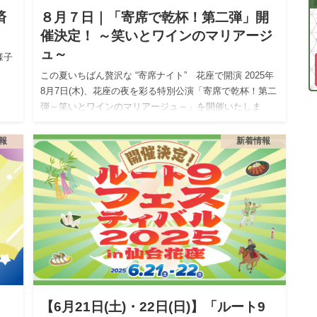
済
８月７日｜「寄席で乾杯！第二弾」開
催決定！ ～笑いとワインのマリアージ
ュ～
様子
。
この夏いちばん贅沢な “寄席ナイト” 花座で開演 2025年
8月7日(木)、花座の夜を彩る特別公演「寄席で乾杯！第二
弾～笑いとワインのマリアージュ～」を開催いたしま
す。今回は、世界的ワイン名産地「ボルドー」の魅力に
迫る講…
報
新着情報
【6月21日(土)・22日(日)】「ルート9