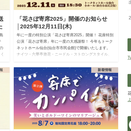
送
「花さぽ寄席2025」開催のお知らせ
た
│2025年12月11日(木)
島
年に一度の特別公演「花さぽ寄席2025」開催！ 花座特別
で
公演「花さぽ寄席」年に一度の大感謝祭！ 今年もトーク
の
ネットホール仙台(仙台市市民会館)で開催いたします。
力く
ナイツ・六華亭遊花・ニードル・ストロングスタイル、
T
豪華出演…
報
新着情報