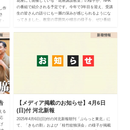
花座にて開催している「花座講談教室」の様子が、NHK
の番組で紹介される予定です。今年で3年目を迎え、受講
し作
生の皆さんの語りにも一層の深みが感じられるようにな
さ
ってきました。教室の雰囲気や稽古の様子を、ぜひ番組
家・
を通してご覧くだ…
報
新着情報
告
【メディア掲載のお知らせ】4月6日
(日)付 河北新報
える
応
2025年4月6日(日)付の河北新報朝刊「ぷらっと東北」に
げ
て、「きもの割」および「桂竹紋独演会」の様子が掲載